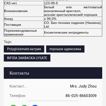
CAS нет.
123-99-9
Белый или желтоватый
Возникновение
моноклинный кристалл,
acicular кристаллический порошок
Assay
≥ 99,0%
CO. Био-техника падения (Нанкина),
Поставщик
Ltd.
Порекомендованные
Косметические ингредиенты
применения
Tags:
Polyglutamate натрия
порошок аденозина
BIFIDA ЗАКВАСКА LYSATE
Контакты
Контакты:
Mrs. Judy Zhou
Телефон:
86-025-86603009