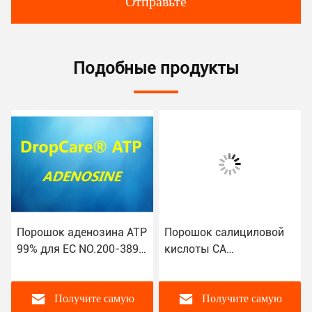
Отправьте
Подобные продукты
Порошок аденозина ATP
Порошок салициловой
99% для EC NO.200-389-
кислоты СА
9 Moisurizing CAS 58-61-
ингредиентов ухода за
7 кожи
кожей КАС 69-72-7
сырцовый для заботы
Получите самую
Получите самую