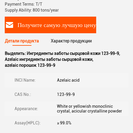
Payment Terms: T/T
Supply Ability: 800 tons/year
Получите самую лучшую цену
Детали продукта
Характер продукции
Выделить:
Ингредиенты заботы сырцовой кожи 123-99-9
,
Azelaic ингредиенты заботы сырцовой кожи
,
azelaic порошок 123-99-9
INCI Name:
Azelaic acid
CAS No.:
123-99-9
White or yellowish monoclinic
Appearance:
crystal, acicular crystalline powder
Assay(HPLC):
≥ 99.0%