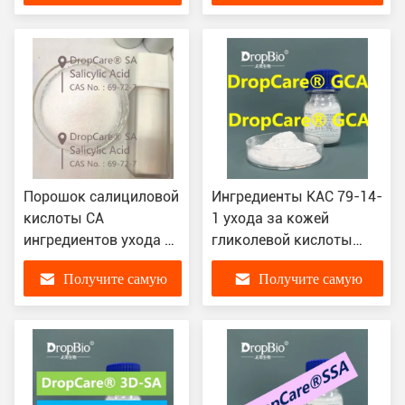
95%
лучшую цену
лучшую цену
Порошок салициловой
Ингредиенты КАС 79-14-
кислоты СА
1 ухода за кожей
ингредиентов ухода за
гликолевой кислоты
кожей КАС 69-72-7
сырцовые 99% или 70%
Получите самую
Получите самую
сырцовый для заботы
фруктовая кислота
угорь
Микромолекуле
лучшую цену
лучшую цену