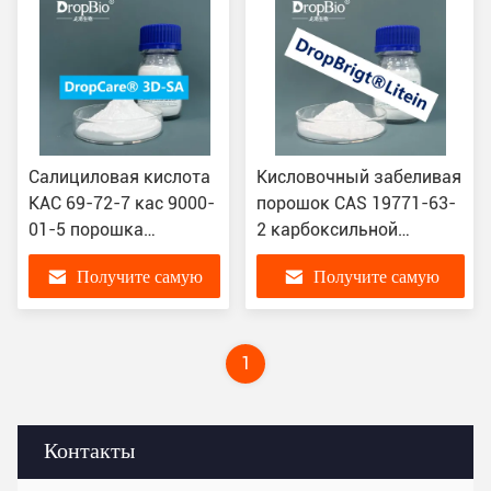
Салициловая кислота
Кисловочный забеливая
КАС 69-72-7 кас 9000-
порошок CAS 19771-63-
01-5 порошка
2 карбоксильной
ингредиентов заботы
кислоты Litein
Получите самую
Получите самую
о коже ОДМ сырцовая
Oxothiazolidine белый
лучшую цену
лучшую цену
1
Контакты