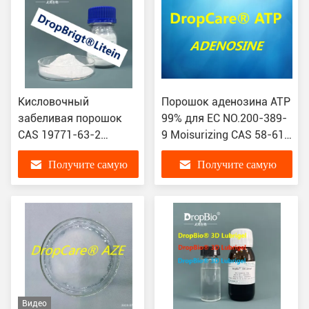
Кисловочный
Порошок аденозина ATP
забеливая порошок
99% для EC NO.200-389-
CAS 19771-63-2
9 Moisurizing CAS 58-61-
карбоксильной
7 кожи
Получите самую
Получите самую
кислоты Litein
Oxothiazolidine белый
лучшую цену
лучшую цену
Видео