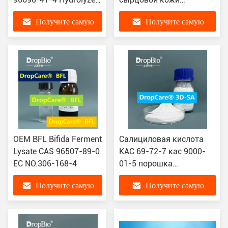
порошок шелка для
салицилата Betaine для
Получите самую
Получите самую
проводника волос
масла контролирует CAS
17671-53-3
лучшую цену
лучшую цену
OEM BFL Bifida Ferment
Салициловая кислота
Lysate CAS 96507-89-0
КАС 69-72-7 кас 9000-
EC NO.306-168-4
01-5 порошка
ингредиентов заботы о
Получите самую
Получите самую
коже ОДМ сырцовая
лучшую цену
лучшую цену