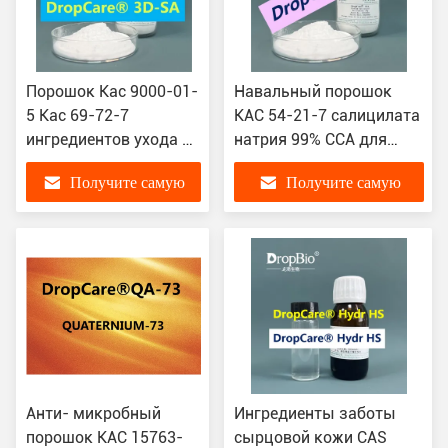
Порошок Кас 9000-01-
Навальный порошок
5 Кас 69-72-7
КАС 54-21-7 салицилата
ингредиентов ухода за
натрия 99% ССА для
кожей салициловой
антибактериального
Получите самую
Получите самую
кислоты сырцовый
угорь
лучшую цену
лучшую цену
Анти- микробный
Ингредиенты заботы
порошок КАС 15763-
сырцовой кожи CAS