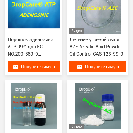
Видео
Порошок аденозина
Лечение угревой сыпи
ATP 99% для EC
AZE Azealic Acid Powder
NO.200-389-9
Oil Control CAS 123-99-9
Moisurizing CAS 58-61-
Получите самую
Получите самую
7 кожи
лучшую цену
лучшую цену
Видео