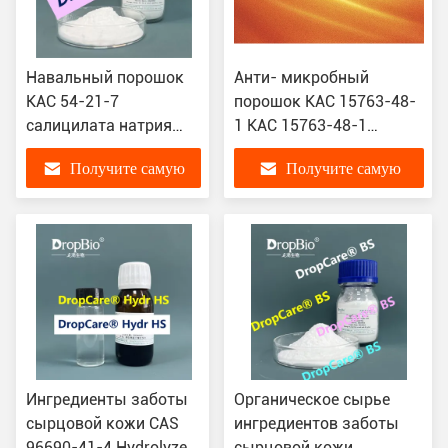
Навальный порошок
Анти- микробный
КАС 54-21-7
порошок КАС 15763-48-
салицилата натрия
1 КАС 15763-48-1
99% ССА для
кватерниума 73 КА-73
Получите самую
Получите самую
антибактериального
кристаллический увядая
угорь
метки угорь
лучшую цену
лучшую цену
Ингредиенты заботы
Органическое сырье
сырцовой кожи CAS
ингредиентов заботы
96690-41-4 Hydrolyzed
сырцовой кожи