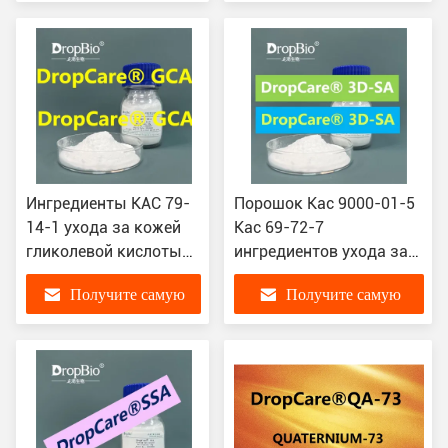
кислота 95%
угорь
лучшую цену
лучшую цену
Ингредиенты КАС 79-
Порошок Кас 9000-01-5
14-1 ухода за кожей
Кас 69-72-7
гликолевой кислоты
ингредиентов ухода за
сырцовые 99% или
кожей салициловой
Получите самую
Получите самую
70% фруктовая
кислоты сырцовый
кислота
лучшую цену
лучшую цену
Микромолекуле