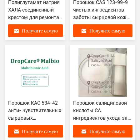
Полиглутамат натрия
Порошок CAS 123-99-9
ХАЛА соединенный
чистых ингредиентов
крестом для ремонта
заботы сырцовой кожи
кожи Увлажняющий
Azelaic
Получите самую
Получите самую
КАС 28829-38-1
лучшую цену
лучшую цену
Порошок КАС 534-42
Порошок салициловой
анти- чувствительных
кислоты СА
сырцовых
ингредиентов ухода за
ингредиентов ухода за
кожей КАС 69-72-7
Получите самую
Получите самую
кожей Малтобионовая
сырцовый для заботы