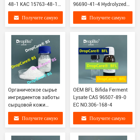
48-1 КАС 15763-48-1
96690-41-4 Hydrolyzed
кватерниума 73 КА-73
порошок шелка для
Получите самую
Получите самую
кристаллический
проводника волос
увядая метки угорь
лучшую цену
лучшую цену
Органическое сырье
OEM BFL Bifida Ferment
ингредиентов заботы
Lysate CAS 96507-89-0
сырцовой кожи
EC NO.306-168-4
салицилата Betaine
Получите самую
Получите самую
для масла
контролирует CAS
лучшую цену
лучшую цену
17671-53-3