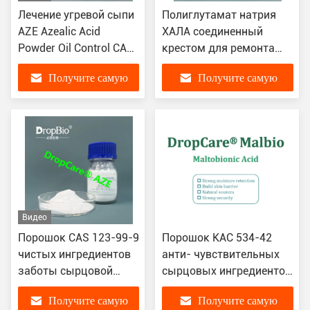
Лечение угревой сыпи
Полиглутамат натрия
AZE Azealic Acid
ХАЛА соединенный
Powder Oil Control CAS
крестом для ремонта
123-99-9
кожи Увлажняющий КАС
Получите самую
Получите самую
28829-38-1
лучшую цену
лучшую цену
Видео
Порошок CAS 123-99-9
Порошок КАС 534-42
чистых ингредиентов
анти- чувствительных
заботы сырцовой
сырцовых ингредиентов
кожи Azelaic
ухода за кожей
Получите самую
Получите самую
Малтобионовая кислота