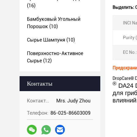
(16)
Выделить:
Бамбуковый Угольный
INCI N
Порошок
(10)
Purity 
Сырье Шампуня
(10)
EC No.:
Поверхностно-Активное
Сырье
(12)
Предохранит
DropCare® D
Контакты
®
DA24 D
для гри
влияний
Контакты:
Mrs. Judy Zhou
Телефон:
86-025-86603009