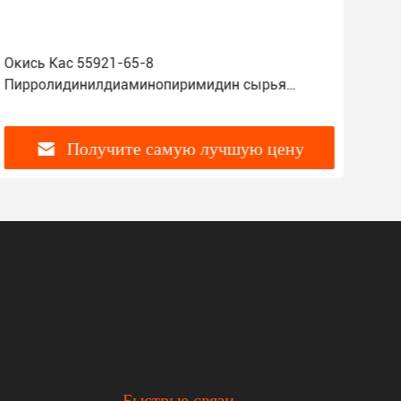
Окись Кас 55921-65-8
Окс
Пирролидинилдиаминопиримидин сырья
Дам
шампуня ПДО
Получите самую лучшую цену
Быстрые связи