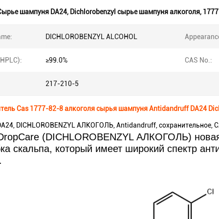
Сырье шампуня DA24
,
Dichlorobenzyl сырье шампуня алкоголя
,
1777
ame:
DICHLOROBENZYL ALCOHOL
Appearanc
(HPLC):
≥99.0%
CAS No.:
217-210-5
ель Cas 1777-82-8 алкоголя сырья шампуня Antidandruff DA24 Dic
A24, DICHLOROBENZYL АЛКОГОЛЬ, Antidandruff, сохранительное, C
ropCare (DICHLOROBENZYL АЛКОГОЛЬ) новая а
бка скальпа, который имеет широкий спектр ант
.