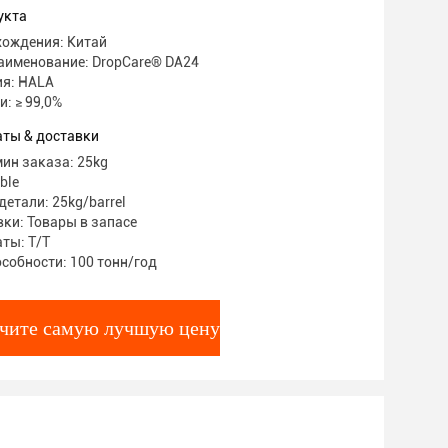
укта
хождения: Китай
аименование: DropCare® DA24
я: HALA
: ≥ 99,0%
аты & доставки
ин заказа: 25kg
ble
етали: 25kg/barrel
ки: Товары в запасе
ты: T/T
собности: 100 тонн/год
чите самую лучшую цену