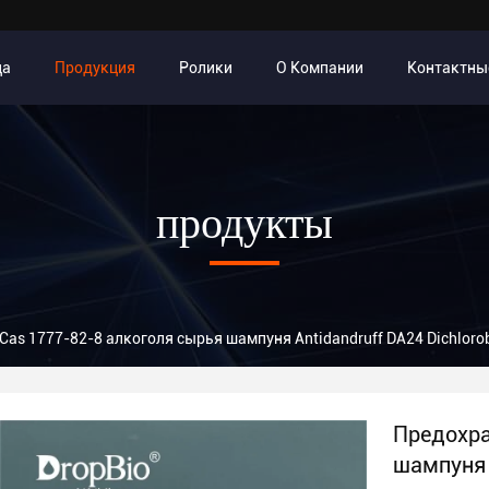
ца
Продукция
Ролики
О Компании
Контактны
продукты
as 1777-82-8 алкоголя сырья шампуня Antidandruff DA24 Dichloro
Предохра
шампуня 