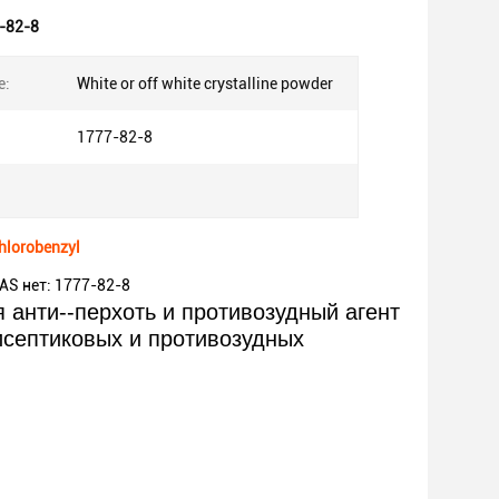
-82-8
e:
White or off white crystalline powder
1777-82-8
hlorobenzyl
AS нет: 1777-82-8
нти--перхоть и противозудный агент
исептиковых и противозудных