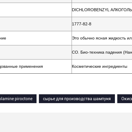
DICHLOROBENZYL АЛКОГОЛЬ
1777-82-8
ние
Это обычно ясная жидкость и
CO. Био-техника падения (Нанк
дованные применения
Косметические ингредиенты
lamine piroctone
сырье для производства шампуня
Окись