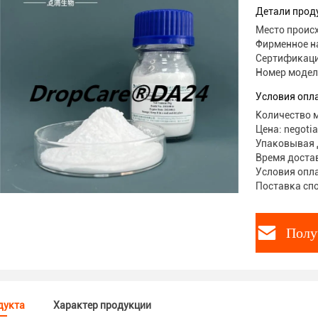
Детали прод
Место проис
Фирменное н
Сертификаци
Номер модели
Условия опл
Количество м
Цена: negotia
Упаковывая д
Время достав
Условия опла
Поставка спо
Полу
дукта
Характер продукции