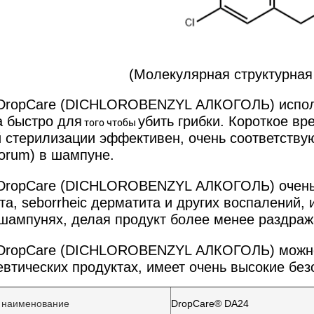
(Молекулярная структурна
ropCare (DICHLOROBENZYL АЛКОГОЛЬ) использо
а быстро для
убить грибки. Короткое вр
того чтобы
й стерилизации эффективен, очень соответству
porum) в шампуне.
ropCare (DICHLOROBENZYL АЛКОГОЛЬ) очень 
та, seborrheic дерматита и других воспалений,
 шампунях, делая продукт более менее раздраж
ropCare (DICHLOROBENZYL АЛКОГОЛЬ) можно 
втических продуктах, имеет очень высокие безо
 наименование
DropCare® DA24