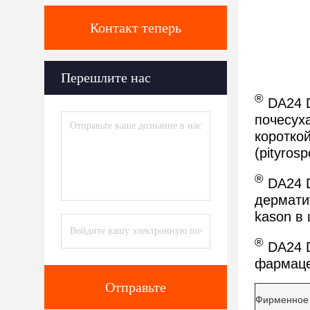
Контакт теперь
Перешлите нас
®
DA24 D
почесух
коротко
(pityros
®
DA24 D
дермати
kason в
®
DA24 D
фармаце
Отправьте
Фирменное