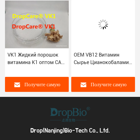
VK1 Жидкий порошок
OEM VB12 Витамин
витамина K1 оптом CAS
Сырье Цианокобаламин
84-80-0
Витамин B12 Порошок
Получите самую
Получите самую
лучшую цену
лучшую цену
Drop(Nanjing)Bio-Tech Co., Ltd.