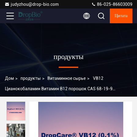
judyzhou@drop-bio.com
86-025-86603009
Цитата
продукты
Дом
>
продукты
>
Витаминное сырье
>
VB12
Цианокобаламин Витамин B12 порошок CAS 68-19-9
Гидроксикобаламин Розовый порошок Ремонтные
косметические компоненты