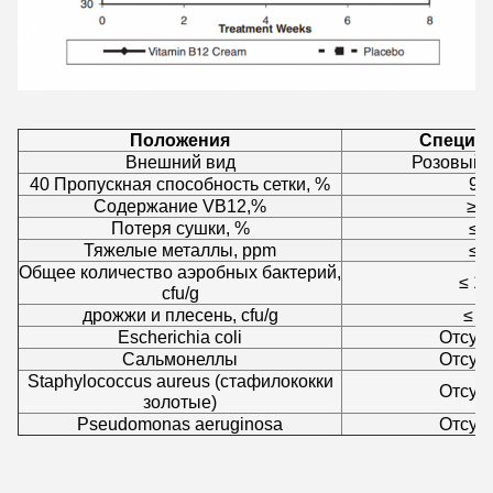
Положения
Специф
Внешний вид
Розовый 
40 Пропускная способность сетки, %
98
Содержание VB12,%
≥ 0
Потеря сушки, %
≤4
Тяжелые металлы, ppm
≤ 
Общее количество аэробных бактерий,
≤ 1
cfu/g
дрожжи и плесень, cfu/g
≤ 1
Escherichia coli
Отсут
Сальмонеллы
Отсут
Staphylococcus aureus (стафилококки
Отсут
золотые)
Pseudomonas aeruginosa
Отсут